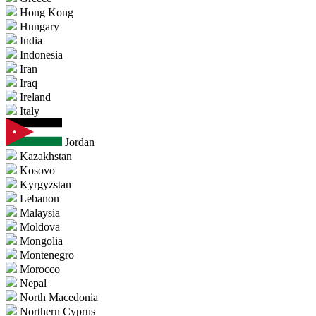
Hong Kong
Hungary
India
Indonesia
Iran
Iraq
Ireland
Italy
Jordan
Kazakhstan
Kosovo
Kyrgyzstan
Lebanon
Malaysia
Moldova
Mongolia
Montenegro
Morocco
Nepal
North Macedonia
Northern Cyprus