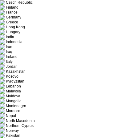
Czech Republic
Finland
France
Germany
Greece
Hong Kong
Hungary
India
Indonesia
Iran
Iraq
Ireland
Italy
Jordan
Kazakhstan
Kosovo
Kyrgyzstan
Lebanon
Malaysia
Moldova
Mongolia
Montenegro
Morocco
Nepal
North Macedonia
Northern Cyprus
Norway
Pakistan