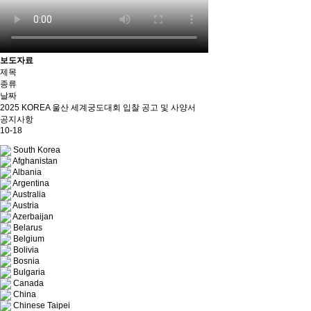
보도자료
제목
종류
날짜
2025 KOREA 울산 세계궁도대회 입찰 공고 및 사양서
공지사항
10-18
South Korea
Afghanistan
Albania
Argentina
Australia
Austria
Azerbaijan
Belarus
Belgium
Bolivia
Bosnia
Bulgaria
Canada
China
Chinese Taipei