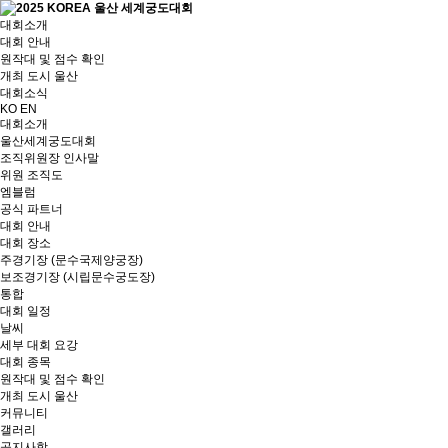
대회소개
대회 안내
원작대 및 점수 확인
개최 도시 울산
대회소식
KO
EN
대회소개
울산세계궁도대회
조직위원장 인사말
위원 조직도
엠블럼
공식 파트너
대회 안내
대회 장소
주경기장 (문수국제양궁장)
보조경기장 (시립문수궁도장)
통합
대회 일정
날씨
세부 대회 요강
대회 종목
원작대 및 점수 확인
개최 도시 울산
커뮤니티
갤러리
공지사항