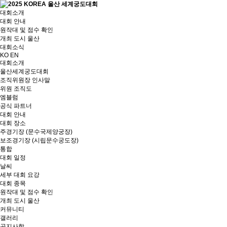
대회소개
대회 안내
원작대 및 점수 확인
개최 도시 울산
대회소식
KO
EN
대회소개
울산세계궁도대회
조직위원장 인사말
위원 조직도
엠블럼
공식 파트너
대회 안내
대회 장소
주경기장 (문수국제양궁장)
보조경기장 (시립문수궁도장)
통합
대회 일정
날씨
세부 대회 요강
대회 종목
원작대 및 점수 확인
개최 도시 울산
커뮤니티
갤러리
공지사항