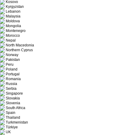
Kosovo
Kyrgyzstan
Lebanon
Malaysia
Moldova
Mongolia
Montenegro
Morocco
Nepal
North Macedonia
Northern Cyprus
Norway
Pakistan
Peru
Poland
Portugal
Romania
Russia
Serbia
Singapore
Slovakia
Slovenia
South Africa
Spain
Thailand
Turkmenistan
Türkiye
UK