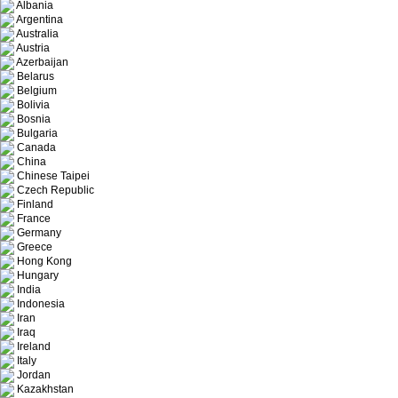
Albania
Argentina
Australia
Austria
Azerbaijan
Belarus
Belgium
Bolivia
Bosnia
Bulgaria
Canada
China
Chinese Taipei
Czech Republic
Finland
France
Germany
Greece
Hong Kong
Hungary
India
Indonesia
Iran
Iraq
Ireland
Italy
Jordan
Kazakhstan