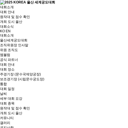
대회소개
대회 안내
원작대 및 점수 확인
개최 도시 울산
대회소식
KO
EN
대회소개
울산세계궁도대회
조직위원장 인사말
위원 조직도
엠블럼
공식 파트너
대회 안내
대회 장소
주경기장 (문수국제양궁장)
보조경기장 (시립문수궁도장)
통합
대회 일정
날씨
세부 대회 요강
대회 종목
원작대 및 점수 확인
개최 도시 울산
커뮤니티
갤러리
공지사항