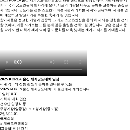
2025 KOREA 울산 세계궁도대회에 오신 것을 진심으로 환영합니다. 이번 대회는 세
계 각국의 궁도인들이 한자리에 모여, 서로의 기량을 나누고 문화를 교류하는 뜻깊은
자리입니다. 궁도라는 전통 스포츠의 아름다움과 가치를 세계와 공유하며, 세대를 넘
어 계승하고 발전시키는 특별한 축제가 될 것입니다.
참가자들은 정교한 기술과 집중력, 그리고 스포츠맨십을 통해 하나 되는 경험을 선사
할 것이며, 이를 지켜보는 모든 분께 깊은 울림을 전해드릴 것입니다. 많은 관심과 응
원 속에 이번 대회가 세계 속의 궁도 문화를 더욱 빛내는 계기가 되기를 기대합니다.
2025 KOREA 울산 세계궁도대회 일정
세계 각국의 전통 활쏘기 문화를 만나볼 수 있는
‘2025 KOREA 울산 세계궁도대회’ 가 울산에서 개최됩니다
1일차
10.31
개회식·대회 연습
선수단 입장식 등
주경기장(양궁장), 보조경기장(궁도장)
2일차
11.01
국제회의
세계궁도연맹창립
[그룹별] 예선 경기