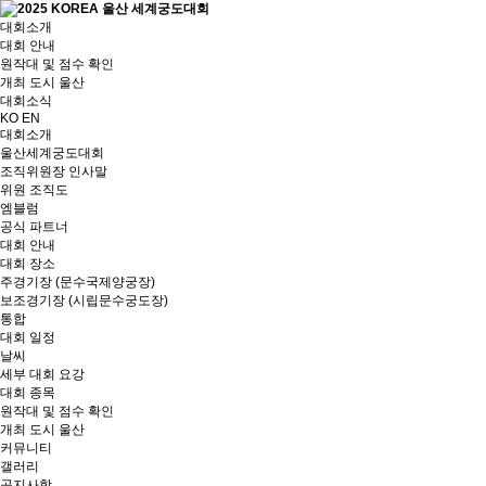
대회소개
대회 안내
원작대 및 점수 확인
개최 도시 울산
대회소식
KO
EN
대회소개
울산세계궁도대회
조직위원장 인사말
위원 조직도
엠블럼
공식 파트너
대회 안내
대회 장소
주경기장 (문수국제양궁장)
보조경기장 (시립문수궁도장)
통합
대회 일정
날씨
세부 대회 요강
대회 종목
원작대 및 점수 확인
개최 도시 울산
커뮤니티
갤러리
공지사항