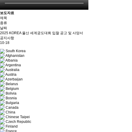
보도자료
제목
종류
날짜
2025 KOREA 울산 세계궁도대회 입찰 공고 및 사양서
공지사항
10-18
South Korea
Afghanistan
Albania
Argentina
Australia
Austria
Azerbaijan
Belarus
Belgium
Bolivia
Bosnia
Bulgaria
Canada
China
Chinese Taipei
Czech Republic
Finland
France