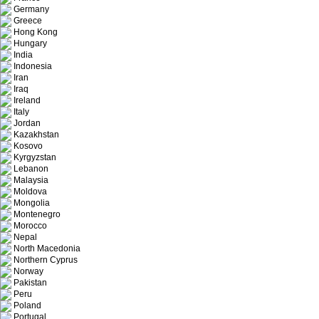
Germany
Greece
Hong Kong
Hungary
India
Indonesia
Iran
Iraq
Ireland
Italy
Jordan
Kazakhstan
Kosovo
Kyrgyzstan
Lebanon
Malaysia
Moldova
Mongolia
Montenegro
Morocco
Nepal
North Macedonia
Northern Cyprus
Norway
Pakistan
Peru
Poland
Portugal