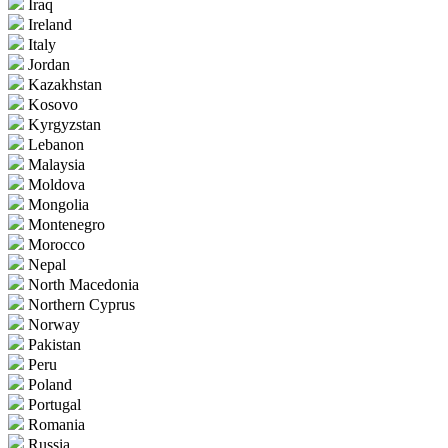
Iraq
Ireland
Italy
Jordan
Kazakhstan
Kosovo
Kyrgyzstan
Lebanon
Malaysia
Moldova
Mongolia
Montenegro
Morocco
Nepal
North Macedonia
Northern Cyprus
Norway
Pakistan
Peru
Poland
Portugal
Romania
Russia