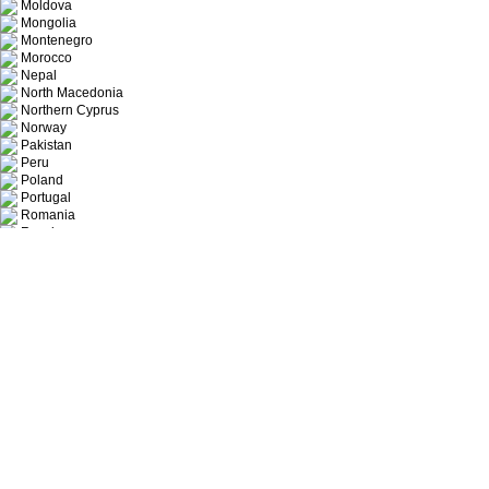
Moldova
Mongolia
Montenegro
Morocco
Nepal
North Macedonia
Northern Cyprus
Norway
Pakistan
Peru
Poland
Portugal
Romania
Russia
Serbia
Singapore
Slovakia
Slovenia
South Africa
Spain
Thailand
Turkmenistan
Türkiye
UK
Ukraine
Uzbekistan
Vietnam
Bhutan