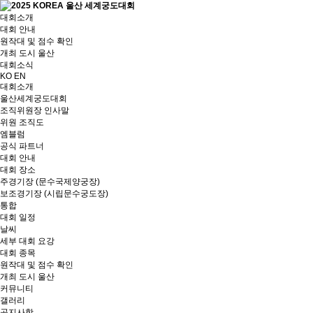
대회소개
대회 안내
원작대 및 점수 확인
개최 도시 울산
대회소식
KO
EN
대회소개
울산세계궁도대회
조직위원장 인사말
위원 조직도
엠블럼
공식 파트너
대회 안내
대회 장소
주경기장 (문수국제양궁장)
보조경기장 (시립문수궁도장)
통합
대회 일정
날씨
세부 대회 요강
대회 종목
원작대 및 점수 확인
개최 도시 울산
커뮤니티
갤러리
공지사항