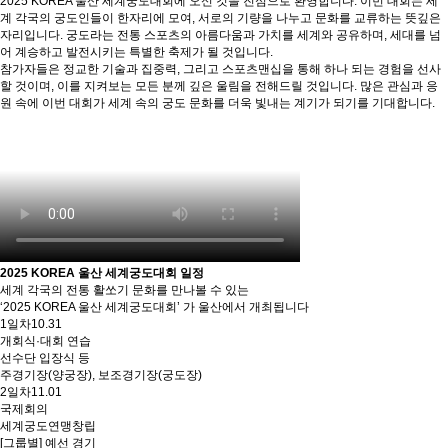
2025 KOREA 울산 세계궁도대회에 오신 것을 진심으로 환영합니다. 이번 대회는 세
계 각국의 궁도인들이 한자리에 모여, 서로의 기량을 나누고 문화를 교류하는 뜻깊은
자리입니다. 궁도라는 전통 스포츠의 아름다움과 가치를 세계와 공유하며, 세대를 넘
어 계승하고 발전시키는 특별한 축제가 될 것입니다.
참가자들은 정교한 기술과 집중력, 그리고 스포츠맨십을 통해 하나 되는 경험을 선사
할 것이며, 이를 지켜보는 모든 분께 깊은 울림을 전해드릴 것입니다. 많은 관심과 응
원 속에 이번 대회가 세계 속의 궁도 문화를 더욱 빛내는 계기가 되기를 기대합니다.
2025 KOREA 울산 세계궁도대회 일정
세계 각국의 전통 활쏘기 문화를 만나볼 수 있는
‘2025 KOREA 울산 세계궁도대회’ 가 울산에서 개최됩니다
1일차
10.31
개회식·대회 연습
선수단 입장식 등
주경기장(양궁장), 보조경기장(궁도장)
2일차
11.01
국제회의
세계궁도연맹창립
[그룹별] 예선 경기