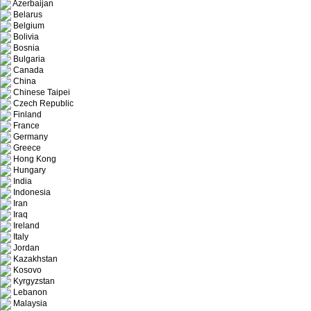
Azerbaijan
Belarus
Belgium
Bolivia
Bosnia
Bulgaria
Canada
China
Chinese Taipei
Czech Republic
Finland
France
Germany
Greece
Hong Kong
Hungary
India
Indonesia
Iran
Iraq
Ireland
Italy
Jordan
Kazakhstan
Kosovo
Kyrgyzstan
Lebanon
Malaysia