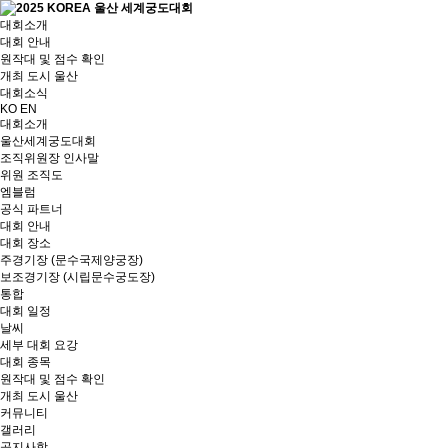
대회소개
대회 안내
원작대 및 점수 확인
개최 도시 울산
대회소식
KO
EN
대회소개
울산세계궁도대회
조직위원장 인사말
위원 조직도
엠블럼
공식 파트너
대회 안내
대회 장소
주경기장 (문수국제양궁장)
보조경기장 (시립문수궁도장)
통합
대회 일정
날씨
세부 대회 요강
대회 종목
원작대 및 점수 확인
개최 도시 울산
커뮤니티
갤러리
공지사항