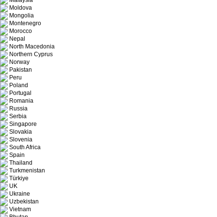
Malaysia
Moldova
Mongolia
Montenegro
Morocco
Nepal
North Macedonia
Northern Cyprus
Norway
Pakistan
Peru
Poland
Portugal
Romania
Russia
Serbia
Singapore
Slovakia
Slovenia
South Africa
Spain
Thailand
Turkmenistan
Türkiye
UK
Ukraine
Uzbekistan
Vietnam