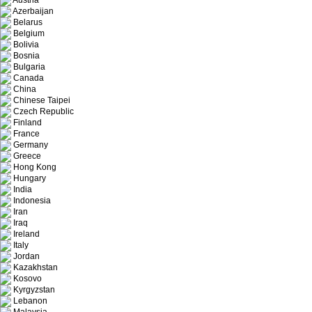
Austria
Azerbaijan
Belarus
Belgium
Bolivia
Bosnia
Bulgaria
Canada
China
Chinese Taipei
Czech Republic
Finland
France
Germany
Greece
Hong Kong
Hungary
India
Indonesia
Iran
Iraq
Ireland
Italy
Jordan
Kazakhstan
Kosovo
Kyrgyzstan
Lebanon