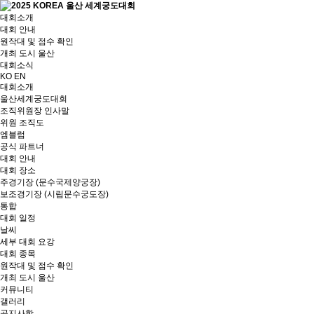
대회소개
대회 안내
원작대 및 점수 확인
개최 도시 울산
대회소식
KO
EN
대회소개
울산세계궁도대회
조직위원장 인사말
위원 조직도
엠블럼
공식 파트너
대회 안내
대회 장소
주경기장 (문수국제양궁장)
보조경기장 (시립문수궁도장)
통합
대회 일정
날씨
세부 대회 요강
대회 종목
원작대 및 점수 확인
개최 도시 울산
커뮤니티
갤러리
공지사항