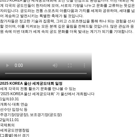
2025 KOREA 울산 세계궁도대회에 오신 것을 진심으로 환영합니다. 이번 대회는 세
계 각국의 궁도인들이 한자리에 모여, 서로의 기량을 나누고 문화를 교류하는 뜻깊은
자리입니다. 궁도라는 전통 스포츠의 아름다움과 가치를 세계와 공유하며, 세대를 넘
어 계승하고 발전시키는 특별한 축제가 될 것입니다.
참가자들은 정교한 기술과 집중력, 그리고 스포츠맨십을 통해 하나 되는 경험을 선사
할 것이며, 이를 지켜보는 모든 분께 깊은 울림을 전해드릴 것입니다. 많은 관심과 응
원 속에 이번 대회가 세계 속의 궁도 문화를 더욱 빛내는 계기가 되기를 기대합니다.
2025 KOREA 울산 세계궁도대회 일정
세계 각국의 전통 활쏘기 문화를 만나볼 수 있는
‘2025 KOREA 울산 세계궁도대회’ 가 울산에서 개최됩니다
1일차
10.31
개회식·대회 연습
선수단 입장식 등
주경기장(양궁장), 보조경기장(궁도장)
2일차
11.01
국제회의
세계궁도연맹창립
[그룹별] 예선 경기