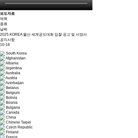
보도자료
제목
종류
날짜
2025 KOREA 울산 세계궁도대회 입찰 공고 및 사양서
공지사항
10-18
South Korea
Afghanistan
Albania
Argentina
Australia
Austria
Azerbaijan
Belarus
Belgium
Bolivia
Bosnia
Bulgaria
Canada
China
Chinese Taipei
Czech Republic
Finland
France