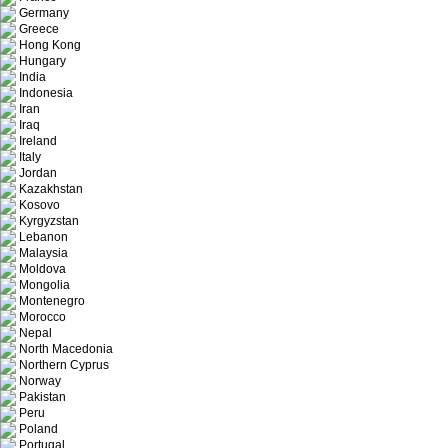
Germany
Greece
Hong Kong
Hungary
India
Indonesia
Iran
Iraq
Ireland
Italy
Jordan
Kazakhstan
Kosovo
Kyrgyzstan
Lebanon
Malaysia
Moldova
Mongolia
Montenegro
Morocco
Nepal
North Macedonia
Northern Cyprus
Norway
Pakistan
Peru
Poland
Portugal