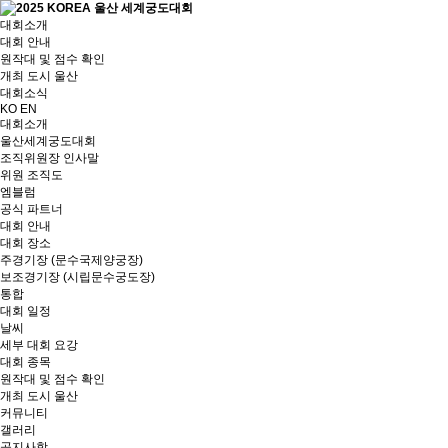
대회소개
대회 안내
원작대 및 점수 확인
개최 도시 울산
대회소식
KO
EN
대회소개
울산세계궁도대회
조직위원장 인사말
위원 조직도
엠블럼
공식 파트너
대회 안내
대회 장소
주경기장 (문수국제양궁장)
보조경기장 (시립문수궁도장)
통합
대회 일정
날씨
세부 대회 요강
대회 종목
원작대 및 점수 확인
개최 도시 울산
커뮤니티
갤러리
공지사항