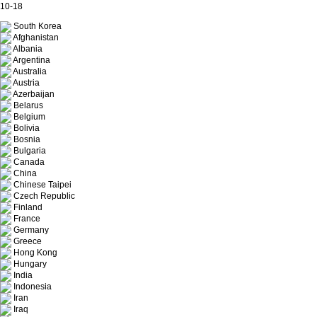
10-18
South Korea
Afghanistan
Albania
Argentina
Australia
Austria
Azerbaijan
Belarus
Belgium
Bolivia
Bosnia
Bulgaria
Canada
China
Chinese Taipei
Czech Republic
Finland
France
Germany
Greece
Hong Kong
Hungary
India
Indonesia
Iran
Iraq