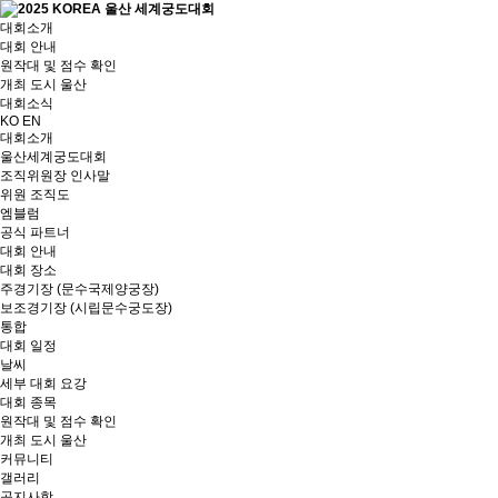
대회소개
대회 안내
원작대 및 점수 확인
개최 도시 울산
대회소식
KO
EN
대회소개
울산세계궁도대회
조직위원장 인사말
위원 조직도
엠블럼
공식 파트너
대회 안내
대회 장소
주경기장 (문수국제양궁장)
보조경기장 (시립문수궁도장)
통합
대회 일정
날씨
세부 대회 요강
대회 종목
원작대 및 점수 확인
개최 도시 울산
커뮤니티
갤러리
공지사항