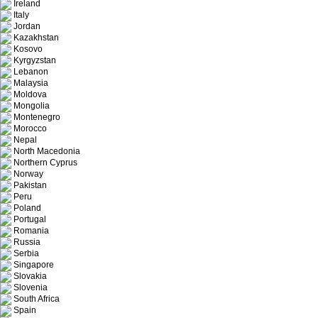
Ireland
Italy
Jordan
Kazakhstan
Kosovo
Kyrgyzstan
Lebanon
Malaysia
Moldova
Mongolia
Montenegro
Morocco
Nepal
North Macedonia
Northern Cyprus
Norway
Pakistan
Peru
Poland
Portugal
Romania
Russia
Serbia
Singapore
Slovakia
Slovenia
South Africa
Spain