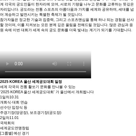
계 각국의 궁도인들이 한자리에 모여, 서로의 기량을 나누고 문화를 교류하는 뜻깊은
자리입니다. 궁도라는 전통 스포츠의 아름다움과 가치를 세계와 공유하며, 세대를 넘
어 계승하고 발전시키는 특별한 축제가 될 것입니다.
참가자들은 정교한 기술과 집중력, 그리고 스포츠맨십을 통해 하나 되는 경험을 선사
할 것이며, 이를 지켜보는 모든 분께 깊은 울림을 전해드릴 것입니다. 많은 관심과 응
원 속에 이번 대회가 세계 속의 궁도 문화를 더욱 빛내는 계기가 되기를 기대합니다.
2025 KOREA 울산 세계궁도대회 일정
세계 각국의 전통 활쏘기 문화를 만나볼 수 있는
‘2025 KOREA 울산 세계궁도대회’ 가 울산에서 개최됩니다
1일차
10.31
개회식·대회 연습
선수단 입장식 등
주경기장(양궁장), 보조경기장(궁도장)
2일차
11.01
국제회의
세계궁도연맹창립
[그룹별] 예선 경기