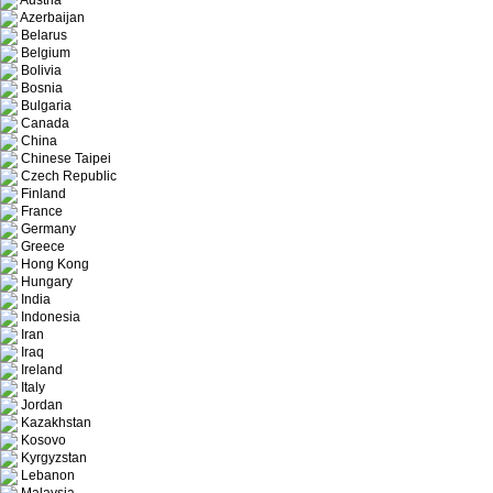
Austria
Azerbaijan
Belarus
Belgium
Bolivia
Bosnia
Bulgaria
Canada
China
Chinese Taipei
Czech Republic
Finland
France
Germany
Greece
Hong Kong
Hungary
India
Indonesia
Iran
Iraq
Ireland
Italy
Jordan
Kazakhstan
Kosovo
Kyrgyzstan
Lebanon