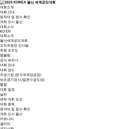
대회소개
대회 안내
원작대 및 점수 확인
개최 도시 울산
대회소식
KO
EN
대회소개
울산세계궁도대회
조직위원장 인사말
위원 조직도
엠블럼
공식 파트너
대회 안내
대회 장소
주경기장 (문수국제양궁장)
보조경기장 (시립문수궁도장)
통합
대회 일정
날씨
세부 대회 요강
대회 종목
원작대 및 점수 확인
개최 도시 울산
커뮤니티
갤러리
공지사항