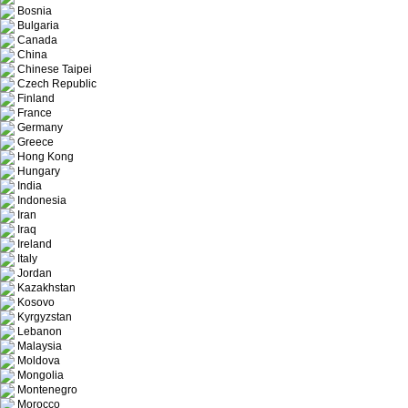
Bosnia
Bulgaria
Canada
China
Chinese Taipei
Czech Republic
Finland
France
Germany
Greece
Hong Kong
Hungary
India
Indonesia
Iran
Iraq
Ireland
Italy
Jordan
Kazakhstan
Kosovo
Kyrgyzstan
Lebanon
Malaysia
Moldova
Mongolia
Montenegro
Morocco