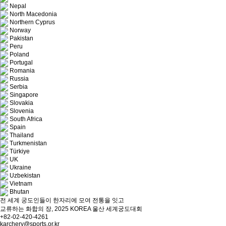
Nepal
North Macedonia
Northern Cyprus
Norway
Pakistan
Peru
Poland
Portugal
Romania
Russia
Serbia
Singapore
Slovakia
Slovenia
South Africa
Spain
Thailand
Turkmenistan
Türkiye
UK
Ukraine
Uzbekistan
Vietnam
Bhutan
전 세계 궁도인들이 한자리에 모여 전통을 잇고
교류하는 화합의 장, 2025 KOREA 울산 세계궁도대회
+82-02-420-4261
karchery@sports.or.kr