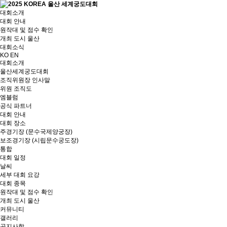
대회소개
대회 안내
원작대 및 점수 확인
개최 도시 울산
대회소식
KO
EN
대회소개
울산세계궁도대회
조직위원장 인사말
위원 조직도
엠블럼
공식 파트너
대회 안내
대회 장소
주경기장 (문수국제양궁장)
보조경기장 (시립문수궁도장)
통합
대회 일정
날씨
세부 대회 요강
대회 종목
원작대 및 점수 확인
개최 도시 울산
커뮤니티
갤러리
공지사항