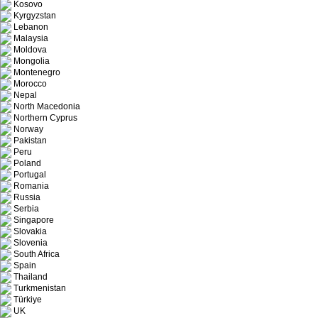
Kosovo
Kyrgyzstan
Lebanon
Malaysia
Moldova
Mongolia
Montenegro
Morocco
Nepal
North Macedonia
Northern Cyprus
Norway
Pakistan
Peru
Poland
Portugal
Romania
Russia
Serbia
Singapore
Slovakia
Slovenia
South Africa
Spain
Thailand
Turkmenistan
Türkiye
UK