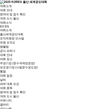
대회소개
대회 안내
원작대 및 점수 확인
개최 도시 울산
대회소식
KO
EN
대회소개
울산세계궁도대회
조직위원장 인사말
위원 조직도
엠블럼
공식 파트너
대회 안내
대회 장소
주경기장 (문수국제양궁장)
보조경기장 (시립문수궁도장)
통합
대회 일정
날씨
세부 대회 요강
대회 종목
원작대 및 점수 확인
개최 도시 울산
커뮤니티
갤러리
공지사항