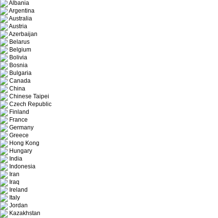
Albania
Argentina
Australia
Austria
Azerbaijan
Belarus
Belgium
Bolivia
Bosnia
Bulgaria
Canada
China
Chinese Taipei
Czech Republic
Finland
France
Germany
Greece
Hong Kong
Hungary
India
Indonesia
Iran
Iraq
Ireland
Italy
Jordan
Kazakhstan