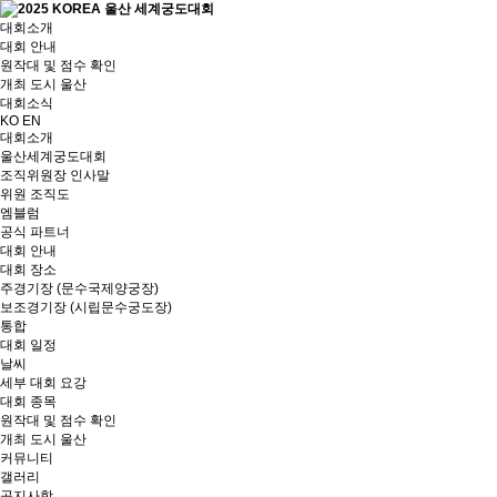
대회소개
대회 안내
원작대 및 점수 확인
개최 도시 울산
대회소식
KO
EN
대회소개
울산세계궁도대회
조직위원장 인사말
위원 조직도
엠블럼
공식 파트너
대회 안내
대회 장소
주경기장 (문수국제양궁장)
보조경기장 (시립문수궁도장)
통합
대회 일정
날씨
세부 대회 요강
대회 종목
원작대 및 점수 확인
개최 도시 울산
커뮤니티
갤러리
공지사항