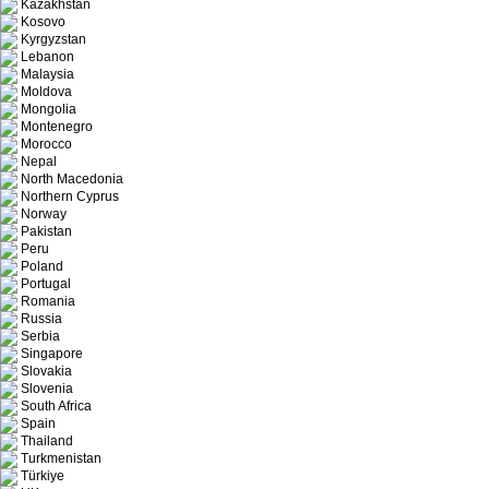
Kazakhstan
Kosovo
Kyrgyzstan
Lebanon
Malaysia
Moldova
Mongolia
Montenegro
Morocco
Nepal
North Macedonia
Northern Cyprus
Norway
Pakistan
Peru
Poland
Portugal
Romania
Russia
Serbia
Singapore
Slovakia
Slovenia
South Africa
Spain
Thailand
Turkmenistan
Türkiye