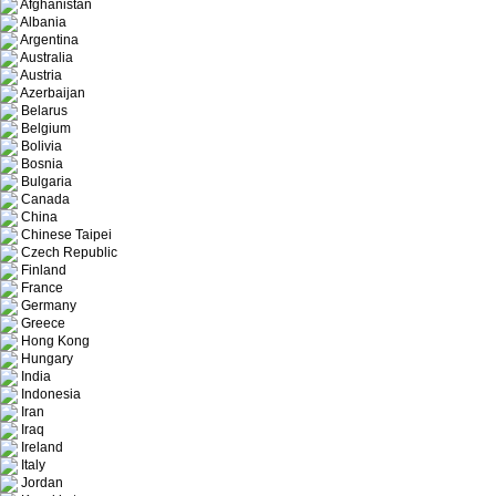
Afghanistan
Albania
Argentina
Australia
Austria
Azerbaijan
Belarus
Belgium
Bolivia
Bosnia
Bulgaria
Canada
China
Chinese Taipei
Czech Republic
Finland
France
Germany
Greece
Hong Kong
Hungary
India
Indonesia
Iran
Iraq
Ireland
Italy
Jordan