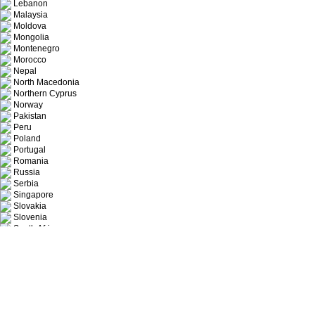
Lebanon
Malaysia
Moldova
Mongolia
Montenegro
Morocco
Nepal
North Macedonia
Northern Cyprus
Norway
Pakistan
Peru
Poland
Portugal
Romania
Russia
Serbia
Singapore
Slovakia
Slovenia
South Africa
Spain
Thailand
Turkmenistan
Türkiye
UK
Ukraine
Uzbekistan