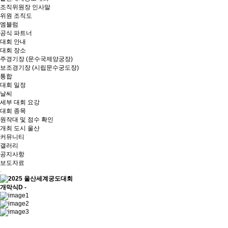
조직위원장 인사말
위원 조직도
엠블럼
공식 파트너
대회 안내
대회 장소
주경기장 (문수국제양궁장)
보조경기장 (시립문수궁도장)
통합
대회 일정
날씨
세부 대회 요강
대회 종목
원작대 및 점수 확인
개최 도시 울산
커뮤니티
갤러리
공지사항
보도자료
개막식
D -