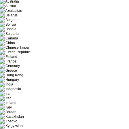
Australia
Austria
Azerbaijan
Belarus
Belgium
Bolivia
Bosnia
Bulgaria
Canada
China
Chinese Taipei
Czech Republic
Finland
France
Germany
Greece
Hong Kong
Hungary
India
Indonesia
Iran
Iraq
Ireland
Italy
Jordan
Kazakhstan
Kosovo
Kyrgyzstan