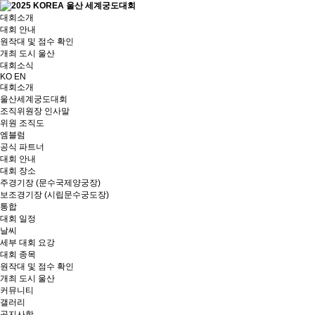
대회소개
대회 안내
원작대 및 점수 확인
개최 도시 울산
대회소식
KO
EN
대회소개
울산세계궁도대회
조직위원장 인사말
위원 조직도
엠블럼
공식 파트너
대회 안내
대회 장소
주경기장 (문수국제양궁장)
보조경기장 (시립문수궁도장)
통합
대회 일정
날씨
세부 대회 요강
대회 종목
원작대 및 점수 확인
개최 도시 울산
커뮤니티
갤러리
공지사항