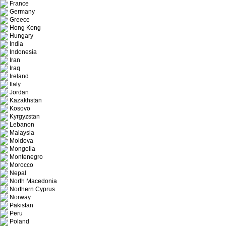
France
Germany
Greece
Hong Kong
Hungary
India
Indonesia
Iran
Iraq
Ireland
Italy
Jordan
Kazakhstan
Kosovo
Kyrgyzstan
Lebanon
Malaysia
Moldova
Mongolia
Montenegro
Morocco
Nepal
North Macedonia
Northern Cyprus
Norway
Pakistan
Peru
Poland