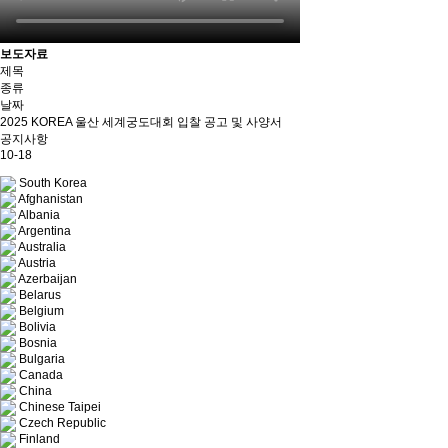
보도자료
제목
종류
날짜
2025 KOREA 울산 세계궁도대회 입찰 공고 및 사양서
공지사항
10-18
South Korea
Afghanistan
Albania
Argentina
Australia
Austria
Azerbaijan
Belarus
Belgium
Bolivia
Bosnia
Bulgaria
Canada
China
Chinese Taipei
Czech Republic
Finland