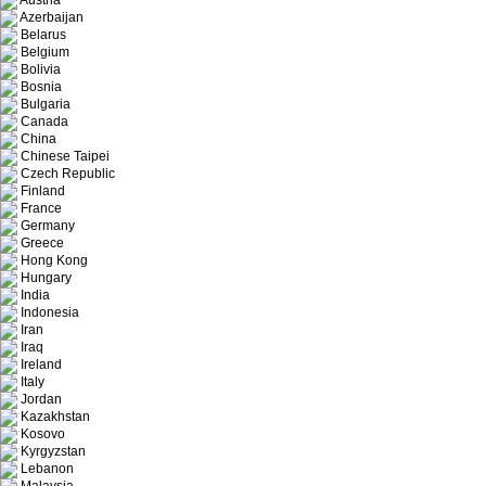
Austria
Azerbaijan
Belarus
Belgium
Bolivia
Bosnia
Bulgaria
Canada
China
Chinese Taipei
Czech Republic
Finland
France
Germany
Greece
Hong Kong
Hungary
India
Indonesia
Iran
Iraq
Ireland
Italy
Jordan
Kazakhstan
Kosovo
Kyrgyzstan
Lebanon