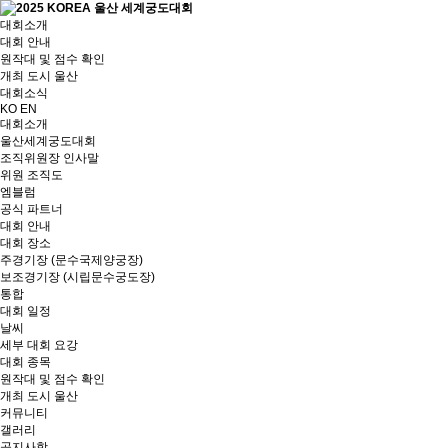
대회소개
대회 안내
원작대 및 점수 확인
개최 도시 울산
대회소식
KO
EN
대회소개
울산세계궁도대회
조직위원장 인사말
위원 조직도
엠블럼
공식 파트너
대회 안내
대회 장소
주경기장 (문수국제양궁장)
보조경기장 (시립문수궁도장)
통합
대회 일정
날씨
세부 대회 요강
대회 종목
원작대 및 점수 확인
개최 도시 울산
커뮤니티
갤러리
공지사항