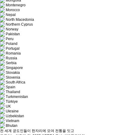
Mongolia
Montenegro
Morocco
Nepal
North Macedonia
Northern Cyprus
Norway
Pakistan
Peru
Poland
Portugal
Romania
Russia
Serbia
Singapore
Slovakia
Slovenia
South Africa
Spain
Thailand
Turkmenistan
Türkiye
UK
Ukraine
Uzbekistan
Vietnam
Bhutan
전 세계 궁도인들이 한자리에 모여 전통을 잇고