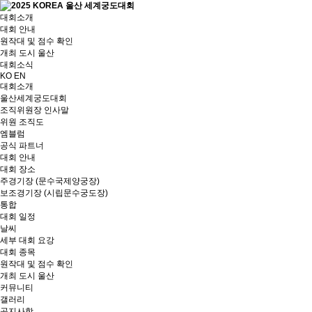
대회소개
대회 안내
원작대 및 점수 확인
개최 도시 울산
대회소식
KO
EN
대회소개
울산세계궁도대회
조직위원장 인사말
위원 조직도
엠블럼
공식 파트너
대회 안내
대회 장소
주경기장 (문수국제양궁장)
보조경기장 (시립문수궁도장)
통합
대회 일정
날씨
세부 대회 요강
대회 종목
원작대 및 점수 확인
개최 도시 울산
커뮤니티
갤러리
공지사항