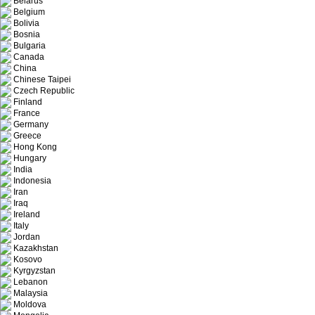
Belarus
Belgium
Bolivia
Bosnia
Bulgaria
Canada
China
Chinese Taipei
Czech Republic
Finland
France
Germany
Greece
Hong Kong
Hungary
India
Indonesia
Iran
Iraq
Ireland
Italy
Jordan
Kazakhstan
Kosovo
Kyrgyzstan
Lebanon
Malaysia
Moldova