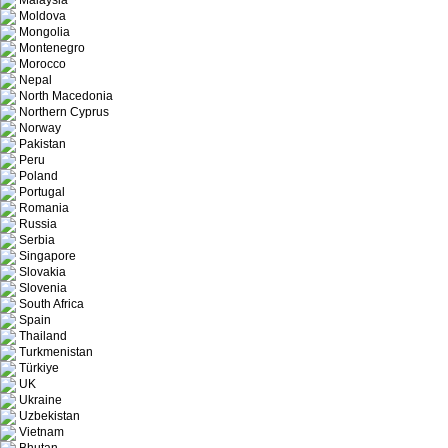
Malaysia
Moldova
Mongolia
Montenegro
Morocco
Nepal
North Macedonia
Northern Cyprus
Norway
Pakistan
Peru
Poland
Portugal
Romania
Russia
Serbia
Singapore
Slovakia
Slovenia
South Africa
Spain
Thailand
Turkmenistan
Türkiye
UK
Ukraine
Uzbekistan
Vietnam