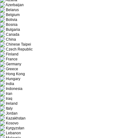
Austria
Azerbaijan
Belarus
Belgium
Bolivia
Bosnia
Bulgaria
Canada
China
Chinese Taipei
Czech Republic
Finland
France
Germany
Greece
Hong Kong
Hungary
India
Indonesia
Iran
Iraq
Ireland
Italy
Jordan
Kazakhstan
Kosovo
Kyrgyzstan
Lebanon