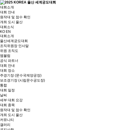
대회소개
대회 안내
원작대 및 점수 확인
개최 도시 울산
대회소식
KO
EN
대회소개
울산세계궁도대회
조직위원장 인사말
위원 조직도
엠블럼
공식 파트너
대회 안내
대회 장소
주경기장 (문수국제양궁장)
보조경기장 (시립문수궁도장)
통합
대회 일정
날씨
세부 대회 요강
대회 종목
원작대 및 점수 확인
개최 도시 울산
커뮤니티
갤러리
공지사항