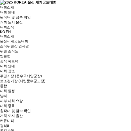
대회소개
대회 안내
원작대 및 점수 확인
개최 도시 울산
대회소식
KO
EN
대회소개
울산세계궁도대회
조직위원장 인사말
위원 조직도
엠블럼
공식 파트너
대회 안내
대회 장소
주경기장 (문수국제양궁장)
보조경기장 (시립문수궁도장)
통합
대회 일정
날씨
세부 대회 요강
대회 종목
원작대 및 점수 확인
개최 도시 울산
커뮤니티
갤러리
공지사항