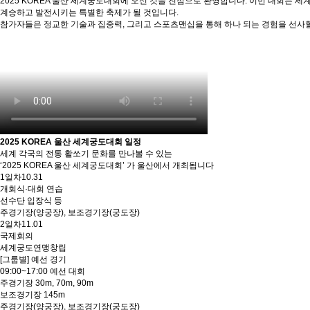
2025 KOREA 울산 세계궁도대회에 오신 것을 진심으로 환영합니다. 이번 대회는
계승하고 발전시키는 특별한 축제가 될 것입니다.
참가자들은 정교한 기술과 집중력, 그리고 스포츠맨십을 통해 하나 되는 경험을 선사할 
2025 KOREA 울산 세계궁도대회 일정
세계 각국의 전통 활쏘기 문화를 만나볼 수 있는
‘2025 KOREA 울산 세계궁도대회’ 가 울산에서 개최됩니다
1일차
10.31
개회식·대회 연습
선수단 입장식 등
주경기장(양궁장), 보조경기장(궁도장)
2일차
11.01
국제회의
세계궁도연맹창립
[그룹별] 예선 경기
09:00~17:00 예선 대회
주경기장 30m, 70m, 90m
보조경기장 145m
주경기장(양궁장), 보조경기장(궁도장)