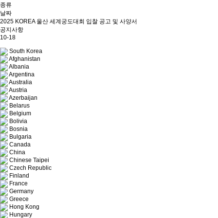
종류
날짜
2025 KOREA 울산 세계궁도대회 입찰 공고 및 사양서
공지사항
10-18
South Korea
Afghanistan
Albania
Argentina
Australia
Austria
Azerbaijan
Belarus
Belgium
Bolivia
Bosnia
Bulgaria
Canada
China
Chinese Taipei
Czech Republic
Finland
France
Germany
Greece
Hong Kong
Hungary