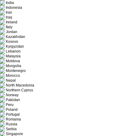
India
Indonesia
Iran
Iraq
Ireland
Italy
Jordan
Kazakhstan
Kosovo
Kyrgyzstan
Lebanon
Malaysia
Moldova
Mongolia
Montenegro
Morocco
Nepal
North Macedonia
Northern Cyprus
Norway
Pakistan
Peru
Poland
Portugal
Romania
Russia
Serbia
Singapore