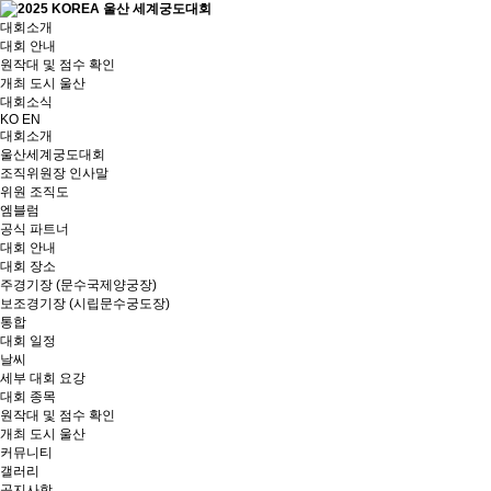
대회소개
대회 안내
원작대 및 점수 확인
개최 도시 울산
대회소식
KO
EN
대회소개
울산세계궁도대회
조직위원장 인사말
위원 조직도
엠블럼
공식 파트너
대회 안내
대회 장소
주경기장 (문수국제양궁장)
보조경기장 (시립문수궁도장)
통합
대회 일정
날씨
세부 대회 요강
대회 종목
원작대 및 점수 확인
개최 도시 울산
커뮤니티
갤러리
공지사항