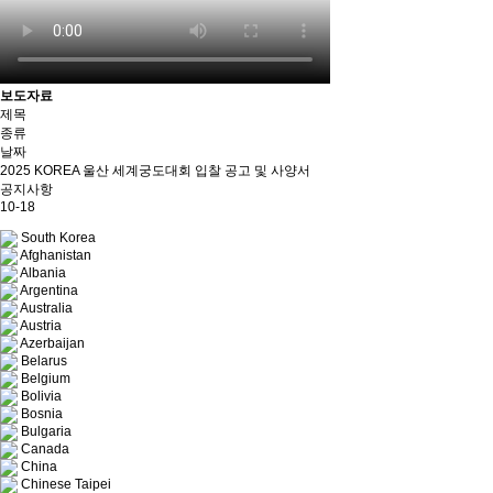
보도자료
제목
종류
날짜
2025 KOREA 울산 세계궁도대회 입찰 공고 및 사양서
공지사항
10-18
South Korea
Afghanistan
Albania
Argentina
Australia
Austria
Azerbaijan
Belarus
Belgium
Bolivia
Bosnia
Bulgaria
Canada
China
Chinese Taipei