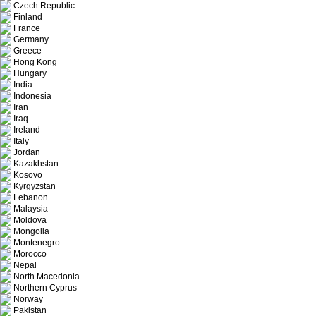
Czech Republic
Finland
France
Germany
Greece
Hong Kong
Hungary
India
Indonesia
Iran
Iraq
Ireland
Italy
Jordan
Kazakhstan
Kosovo
Kyrgyzstan
Lebanon
Malaysia
Moldova
Mongolia
Montenegro
Morocco
Nepal
North Macedonia
Northern Cyprus
Norway
Pakistan