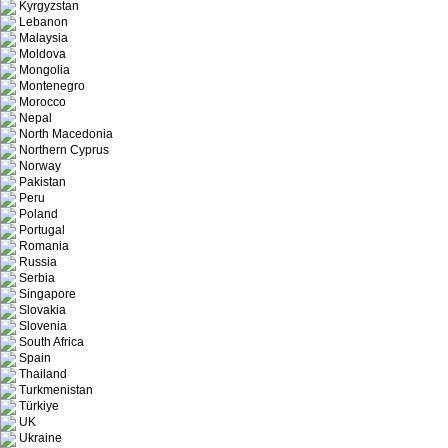
Kyrgyzstan
Lebanon
Malaysia
Moldova
Mongolia
Montenegro
Morocco
Nepal
North Macedonia
Northern Cyprus
Norway
Pakistan
Peru
Poland
Portugal
Romania
Russia
Serbia
Singapore
Slovakia
Slovenia
South Africa
Spain
Thailand
Turkmenistan
Türkiye
UK
Ukraine