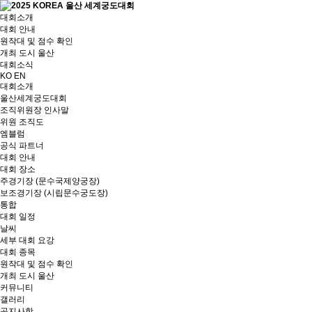
대회소개
대회 안내
원작대 및 점수 확인
개최 도시 울산
대회소식
KO
EN
대회소개
울산세계궁도대회
조직위원장 인사말
위원 조직도
엠블럼
공식 파트너
대회 안내
대회 장소
주경기장 (문수국제양궁장)
보조경기장 (시립문수궁도장)
통합
대회 일정
날씨
세부 대회 요강
대회 종목
원작대 및 점수 확인
개최 도시 울산
커뮤니티
갤러리
공지사항