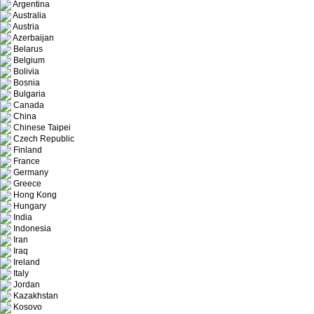
Argentina
Australia
Austria
Azerbaijan
Belarus
Belgium
Bolivia
Bosnia
Bulgaria
Canada
China
Chinese Taipei
Czech Republic
Finland
France
Germany
Greece
Hong Kong
Hungary
India
Indonesia
Iran
Iraq
Ireland
Italy
Jordan
Kazakhstan
Kosovo