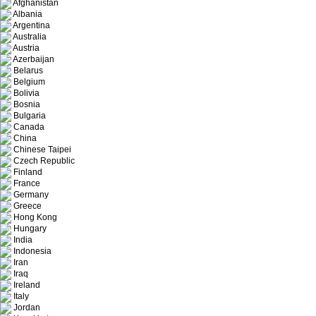
Afghanistan
Albania
Argentina
Australia
Austria
Azerbaijan
Belarus
Belgium
Bolivia
Bosnia
Bulgaria
Canada
China
Chinese Taipei
Czech Republic
Finland
France
Germany
Greece
Hong Kong
Hungary
India
Indonesia
Iran
Iraq
Ireland
Italy
Jordan