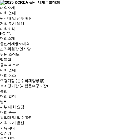
대회소개
대회 안내
원작대 및 점수 확인
개최 도시 울산
대회소식
KO
EN
대회소개
울산세계궁도대회
조직위원장 인사말
위원 조직도
엠블럼
공식 파트너
대회 안내
대회 장소
주경기장 (문수국제양궁장)
보조경기장 (시립문수궁도장)
통합
대회 일정
날씨
세부 대회 요강
대회 종목
원작대 및 점수 확인
개최 도시 울산
커뮤니티
갤러리
공지사항