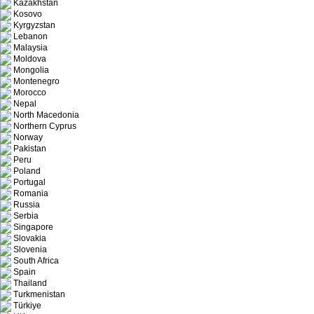
Kazakhstan
Kosovo
Kyrgyzstan
Lebanon
Malaysia
Moldova
Mongolia
Montenegro
Morocco
Nepal
North Macedonia
Northern Cyprus
Norway
Pakistan
Peru
Poland
Portugal
Romania
Russia
Serbia
Singapore
Slovakia
Slovenia
South Africa
Spain
Thailand
Turkmenistan
Türkiye