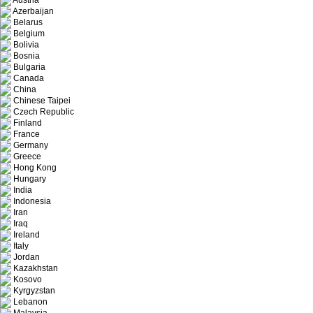
Austria
Azerbaijan
Belarus
Belgium
Bolivia
Bosnia
Bulgaria
Canada
China
Chinese Taipei
Czech Republic
Finland
France
Germany
Greece
Hong Kong
Hungary
India
Indonesia
Iran
Iraq
Ireland
Italy
Jordan
Kazakhstan
Kosovo
Kyrgyzstan
Lebanon