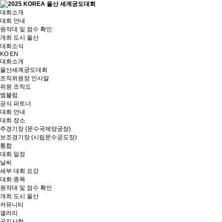
대회소개
대회 안내
원작대 및 점수 확인
개최 도시 울산
대회소식
KO
EN
대회소개
울산세계궁도대회
조직위원장 인사말
위원 조직도
엠블럼
공식 파트너
대회 안내
대회 장소
주경기장 (문수국제양궁장)
보조경기장 (시립문수궁도장)
통합
대회 일정
날씨
세부 대회 요강
대회 종목
원작대 및 점수 확인
개최 도시 울산
커뮤니티
갤러리
공지사항