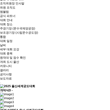
조직위원장 인사말
위원 조직도
엠블럼
공식 파트너
대회 안내
대회 장소
주경기장 (문수국제양궁장)
보조경기장 (시립문수궁도장)
통합
대회 일정
날씨
세부 대회 요강
대회 종목
원작대 및 점수 확인
개최 도시 울산
커뮤니티
갤러리
공지사항
보도자료
개막식
D -