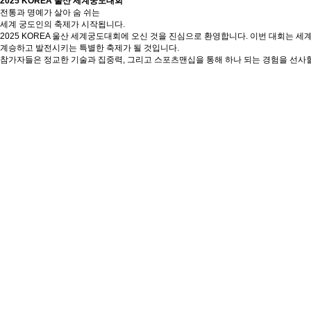
2025 KOREA 울산 세계궁도대회
전통과 명예가 살아 숨 쉬는
세계 궁도인의 축제가 시작됩니다.
2025 KOREA 울산 세계궁도대회에 오신 것을 진심으로 환영합니다. 이번 대회는
계승하고 발전시키는 특별한 축제가 될 것입니다.
참가자들은 정교한 기술과 집중력, 그리고 스포츠맨십을 통해 하나 되는 경험을 선사할 
2025 KOREA 울산 세계궁도대회 일정
세계 각국의 전통 활쏘기 문화를 만나볼 수 있는
‘2025 KOREA 울산 세계궁도대회’ 가 울산에서 개최됩니다
1일차
10.31
개회식·대회 연습
선수단 입장식 등
주경기장(양궁장), 보조경기장(궁도장)
2일차
11.01
국제회의
세계궁도연맹창립
[그룹별] 예선 경기
09:00~17:00 예선 대회