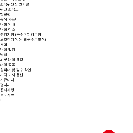
조직위원장 인사말
위원 조직도
엠블럼
공식 파트너
대회 안내
대회 장소
주경기장 (문수국제양궁장)
보조경기장 (시립문수궁도장)
통합
대회 일정
날씨
세부 대회 요강
대회 종목
원작대 및 점수 확인
개최 도시 울산
커뮤니티
갤러리
공지사항
보도자료